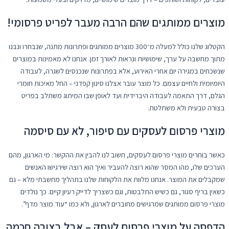
מוצרים ממותגים שהם הרבה מעבר לפריט פרסומי!
הקטלוג שלנו כולל למעלה מ־300 מוצרים ממותגים ופתרונות מתנה, שנבחרו ונבנו
מתוך מחשבה על ערך, שימושיות ונראות לאורך זמן. אנחנו לא מאמינות במוצרים
שנשכחים במגירה יום אחרי האירוע, אלא בפתרונות שנכנסים לשגרה, לעבודה
היומיומית ולחיים עצמם. כל מוצר עובר אצלנו סינון קפדני – החל מאיכות חומרי
הגלם, דרך התאמה לעבודה היברידית ועד לאופן שבו המיתוג משתלב בפריט
בצורה טבעית ולא משתלטת.
מוצרי פרסום לעסקים עם סיפור, לא עם סיסמה
כאשר בוחרים מוצרי פרסום לעסקים, חשוב לנו להבין את ההקשר: מי הארגון, מהם
הערכים שלו, מהו המסר שהוא רוצה להעביר ואיך הוא רוצה שירגישו האנשים
שמקבלים את המוצר. אנחנו מלוות את הלקוחות שלנו בתהליך מחשבתי מלא – גם
כשאין בריף סגור, גם כשיש התלבטות, וגם כשצריך לדייק רעיון קיים. כך נולדים
מוצרי פרסום ממותגים שמרגישים מחוברים לארגון, ולא כמו “עוד מוצר מדף”.
הדפסה על מוצרי פרסום לעסק – אבל בצורה חכמה