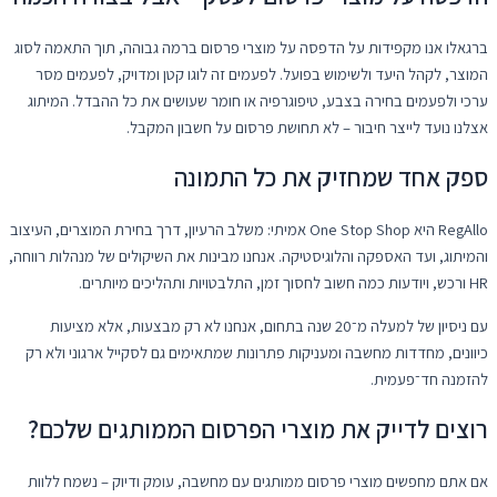
ברגאלו אנו מקפידות על הדפסה על מוצרי פרסום ברמה גבוהה, תוך התאמה לסוג
המוצר, לקהל היעד ולשימוש בפועל. לפעמים זה לוגו קטן ומדויק, לפעמים מסר
ערכי ולפעמים בחירה בצבע, טיפוגרפיה או חומר שעושים את כל ההבדל. המיתוג
אצלנו נועד לייצר חיבור – לא תחושת פרסום על חשבון המקבל.
ספק אחד שמחזיק את כל התמונה
RegAllo היא One Stop Shop אמיתי: משלב הרעיון, דרך בחירת המוצרים, העיצוב
והמיתוג, ועד האספקה והלוגיסטיקה. אנחנו מבינות את השיקולים של מנהלות רווחה,
HR ורכש, ויודעות כמה חשוב לחסוך זמן, התלבטויות ותהליכים מיותרים.
עם ניסיון של למעלה מ־20 שנה בתחום, אנחנו לא רק מבצעות, אלא מציעות
כיוונים, מחדדות מחשבה ומעניקות פתרונות שמתאימים גם לסקייל ארגוני ולא רק
להזמנה חד־פעמית.
רוצים לדייק את מוצרי הפרסום הממותגים שלכם?
אם אתם מחפשים מוצרי פרסום ממותגים עם מחשבה, עומק ודיוק – נשמח ללוות