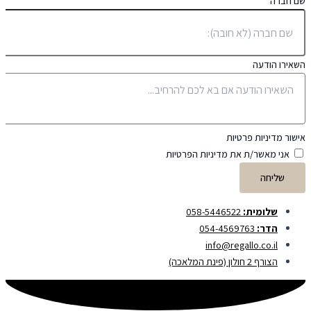
שם חברה
השאירו הודעה
אישור מדיניות פרטיות
אני מאשר/ת את מדיניות הפרטיות
שליחה
שלומית:
058-5446522
הדר:
054-4569763
info@regallo.co.il
הצורף 2 חולון (פינת המלאכה)