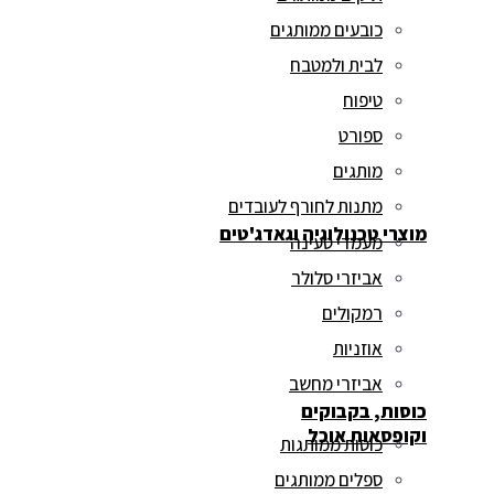
כובעים ממותגים
לבית ולמטבח
טיפוח
ספורט
מותגים
מתנות לחורף לעובדים
מוצרי טכנולוגיה וגאדג'טים
מעמדי טעינה
אביזרי סלולר
רמקולים
אוזניות
אביזרי מחשב
כוסות, בקבוקים
וקופסאות אוכל
כוסות ממותגות
ספלים ממותגים