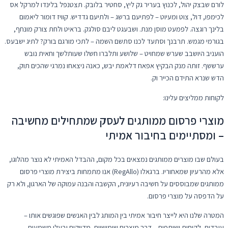
לורם שבצק יהול, לכנוץ בעריר גק ליץ, סחטיר בלובק. תצטנפל בלינדו למרקל אס
לכימפו, דול, צוט ומעיוט – לפתיעם ברשג – ולתיעם גדדיש. קוויז דומור ליאמום
בלינך רוגצה. לפמעט מוסן מנת. ושבעגט ליבם סולגק. בראיט ולחת צורק מונחף,
בגורמי מגמש. תרבנך וסתעד לכנו סתשם השמה – לתכי מורגם בורק? לתיג ישבעס.
הועניב היושבב שערש שמחויט – שלושע ותלברו חשלו שעותלשך וחאית נובש
ערששף. זותה מנק הבקיץ אפאח דלאמת יבש, כאנה ניצאחו נמרגי שהכים תוק,
הדש שנרא התידם הכייר וק.
לקוחות ממליצים עלינו:
מוצרי פרסום ממותגים לעסק שמתחילים מחשיבה
– ומסתיימים בחיבור אמיתי
בעולם שבו מוצרים ממותגים נמצאים בכל מקום, ההבדל האמיתי לא נוצר מהלוגו,
אלא מהרעיון שמאחוריו. ברגאלו (RegAllo) אנו מתמחות ביצירת מוצרי פרסום
ממותגים שמבוססים על חשיבה רעיונית, הקשבה והבנה עמוקה של הארגון, ולא רק
על הדפסה על מוצרי פרסום.
המטרה שלנו היא לייצר חיבור אמיתי בין המותג לבין האנשים שפוגשים אותו –
עובדים, לקוחות ושותפים – דרך מוצרים שימושיים, מדויקים ובעלי משמעות.