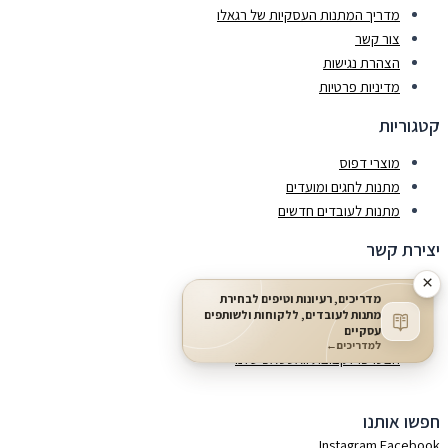
מדריך המתנות העסקיות של רגאלו
צור קשר
הצהרת נגישות
מדיניות פרטיות
קטגוריות
מוצרי דפוס
מתנות לחגים ומועדים
מתנות לעובדים חדשים
יצירת קשר
×
0548813354
מדריכים, רעיונות וטיפים לבחירת
info@regallo.co.il
מתנות לעובדים, ללקוחות ולשותפים
עסקיים
הצורף 2 חולון (פינת המלאכה)
למדריכים
←
הצטרפו לקבוצת וואטסאפ שלנו
חפשו אותנו
Instagram
Facebook